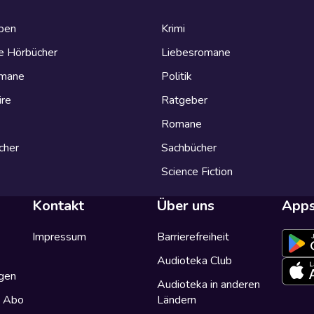
eben
Krimi
e Hörbücher
Liebesromane
omane
Politik
ire
Ratgeber
Romane
cher
Sachbücher
Science Fiction
Kontakt
Über uns
App
Impressum
Barrierefreiheit
Audioteka Club
gen
Audioteka in anderen
a Abo
Ländern