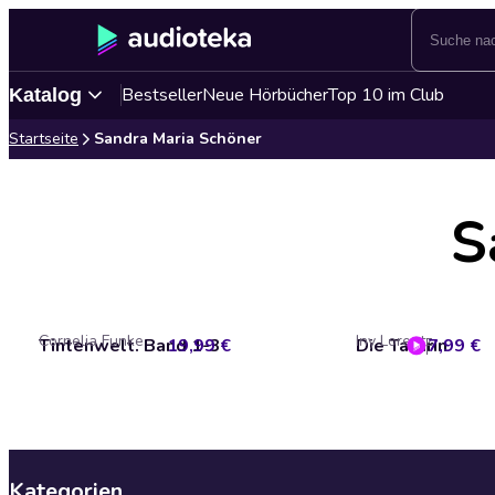
Bestseller
Neue Hörbücher
Top 10 im Club
Katalog
Startseite
Sandra Maria Schöner
S
Cornelia Funke
Iny Lorentz
Tintenwelt. Band 1-3
19,99 €
Die Tatarin
7,99 €
Kategorien