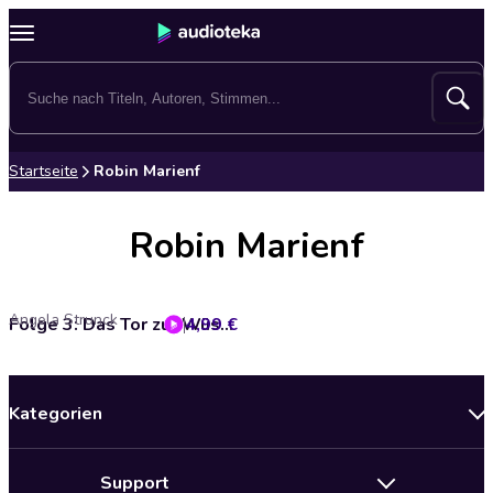
Startseite
Robin Marienf
Robin Marienf
Angela Strunck
4,99 €
Folge 3: Das Tor zur Wüste / Die verlorene Stadt (Das Original-Hörspiel zur Serie)
Kategorien
Neuerscheinungen
Support