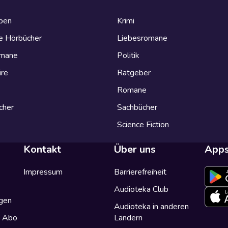
eben
Krimi
e Hörbücher
Liebesromane
omane
Politik
ire
Ratgeber
Romane
cher
Sachbücher
Science Fiction
Kontakt
Über uns
App
Impressum
Barrierefreiheit
Audioteka Club
gen
Audioteka in anderen
a Abo
Ländern