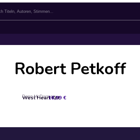
Robert Petkoff
Dann McDorman
West Heart Kill
16,99 €