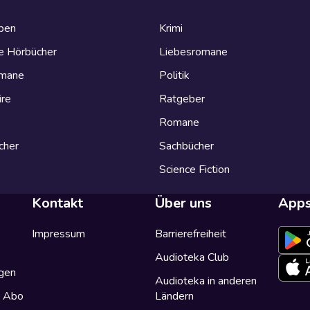
eben
Krimi
e Hörbücher
Liebesromane
omane
Politik
ire
Ratgeber
Romane
cher
Sachbücher
Science Fiction
Kontakt
Über uns
App
Impressum
Barrierefreiheit
Audioteka Club
gen
Audioteka in anderen
a Abo
Ländern