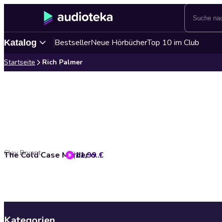
Bestseller
Neue Hörbücher
Top 10 im Club
Katalog
Startseite
Rich Palmer
Clay Bryant
11,99 €
The Cold Case Murder of Fred Wilkerson
Kategorien