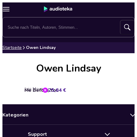
Startseite
Owen Lindsay
Owen Lindsay
Jojo Moyes
Me Before You
25,64 €
Kategorien
Neuerscheinungen
Support