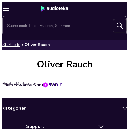
Startseite
Oliver Rauch
Oliver Rauch
Günter Merlau
5,99 €
Die schwarze Sonne, Folge 22: Operation Epsilon
Kategorien
Neuerscheinungen
Support