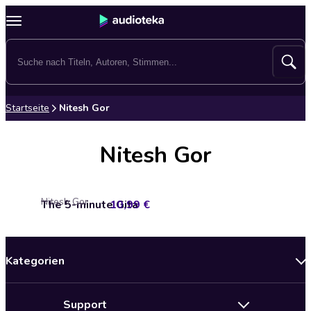
Startseite
Nitesh Gor
Nitesh Gor
Nitesh Gor
The 5-minute Gita
10,99 €
Kategorien
Neuerscheinungen
Support