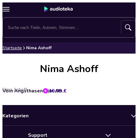
Startseite
Nima Ashoff
Nima Ashoff
Nima Ashoff
10,99 €
Vom Angsthasen zum Abenteurer
Kategorien
Neuerscheinungen
Support