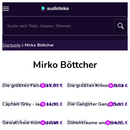
Startseite
Mirko Böttcher
Mirko Böttcher
Christoph Lehmann, Lars H. Jung
Torgeir P. Krokfjord
19,99 €
Die größten Fälle des BND, Die komplette Staffel 1
9,99 €
Die größten Kriminalfälle Skandinaviens - Teil 3
J. H. Gelernter
Björn Schalla
11,99 €
Captain Grey - Jagd nach Vergeltung & Spiel des Desserteuers
5,99 €
Die Gangster Gang (Das Original-Hörspiel zum Kinofilm)
Marshall B. Rosenberg
Rieke Kief
17,99 €
Gewaltfreie Kommunikation und Macht
14,95 €
Dünenträume und Meersalzküsse (Ungekürzt)