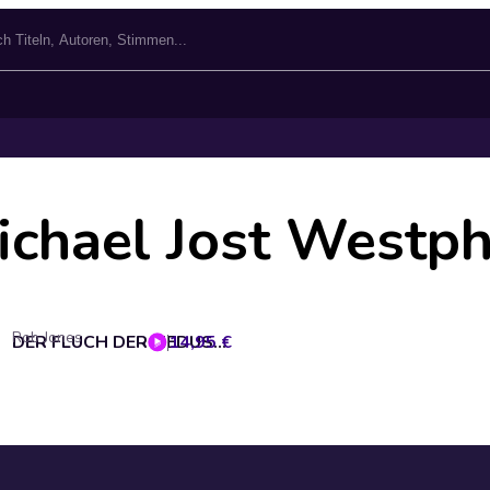
ichael Jost Westph
Rob Jones
14,95 €
DER FLUCH DER MEDUSA (Joe Hawke 4)