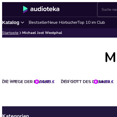
Bestseller
Neue Hörbücher
Top 10 im Club
Katalog
Startseite
Michael Jost Westphal
M
Rob Jones
Rob Jones
14,95 €
DIE WIEGE DER EWIGKEIT (Joe Hawke 3)
14,95 €
DER GOTT DES DONNERS (Joe Hawke 2)
Kategorien