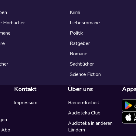
eben
Krimi
e Hörbücher
Liebesromane
omane
Politik
ire
Ratgeber
Romane
cher
Sachbücher
Science Fiction
Kontakt
Über uns
App
Impressum
Barrierefreiheit
Audioteka Club
gen
Audioteka in anderen
a Abo
Ländern