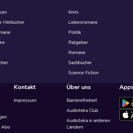
eben
Krimi
e Hörbücher
Liebesromane
omane
Politik
ire
Ratgeber
Romane
cher
Sachbücher
Science Fiction
Kontakt
Über uns
App
Impressum
Barrierefreiheit
Audioteka Club
gen
Audioteka in anderen
a Abo
Ländern