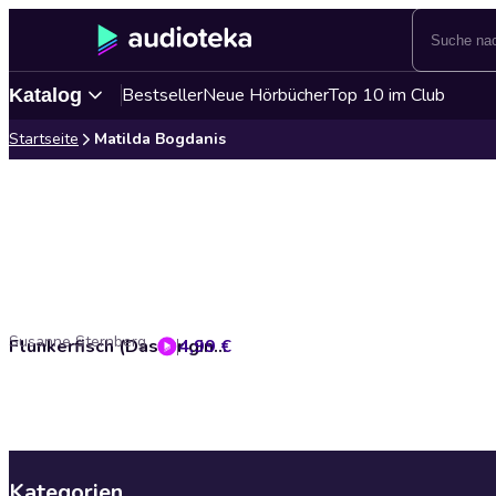
Bestseller
Neue Hörbücher
Top 10 im Club
Katalog
Startseite
Matilda Bogdanis
Susanne Sternberg
4,99 €
Flunkerfisch (Das Original-Hörspiel zum Film)
Kategorien