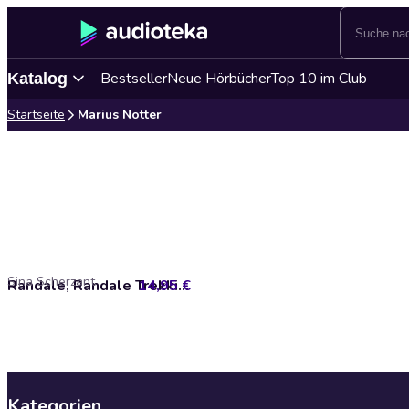
Bestseller
Neue Hörbücher
Top 10 im Club
Katalog
Startseite
Marius Notter
Sina Scherzant
14,95 €
Randale, Randale Trekkingsandale - Kleinstadt-Wahnsinn mit den Ahlmanns. Von den Macher:innen von alman_memes2.0
Kategorien