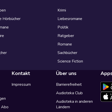
eben
Krimi
e Hörbücher
Liebesromane
omane
Politik
ire
Ratgeber
Romane
cher
Sachbücher
Science Fiction
Kontakt
Über uns
App
Impressum
Barrierefreiheit
Audioteka Club
gen
Audioteka in anderen
a Abo
Ländern