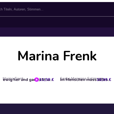
Marina Frenk
Marina Frenk
Sasha Marianna Salzmann
11,99 €
ewig her und gar nicht wahr (ungekürzt)
16,99 €
Im Menschen muss alles herrlich sein (Ungekürzt)