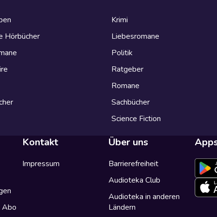
eben
Krimi
e Hörbücher
Liebesromane
omane
Politik
ire
Ratgeber
Romane
cher
Sachbücher
Science Fiction
Kontakt
Über uns
App
Impressum
Barrierefreiheit
Audioteka Club
gen
Audioteka in anderen
a Abo
Ländern