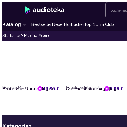
Bestseller
Neue Hörbücher
Top 10 im Club
Katalog
Startseite
Marina Frenk
Heinrich Mann
Penelope Fitzgerald
11,95 €
Professor Unrat (Ungekürzt)
7,99 €
Die Buchhandlung (Ungekürzt)
Kategorien