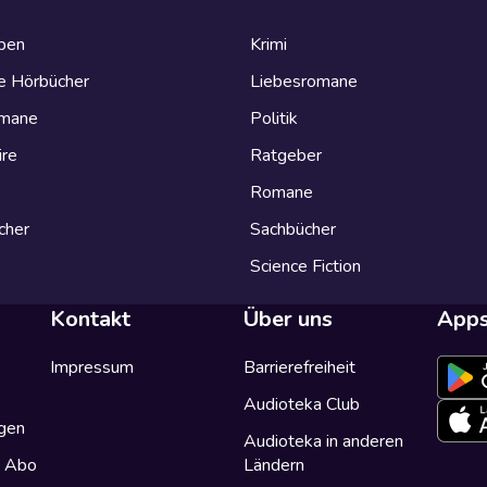
eben
Krimi
e Hörbücher
Liebesromane
omane
Politik
ire
Ratgeber
Romane
cher
Sachbücher
Science Fiction
Kontakt
Über uns
App
Impressum
Barrierefreiheit
Audioteka Club
gen
Audioteka in anderen
a Abo
Ländern