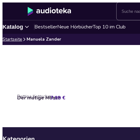
Bestseller
Neue Hörbücher
Top 10 im Club
Katalog
Startseite
Manuela Zander
Bettina Kettschau
Der mutige Mönch
7,99 €
Kategorien