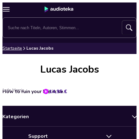
Startseite
Lucas Jacobs
Lucas Jacobs
Jade Harris
14,95 €
How to ruin your life in second position - Noah & Ezra, Band 1 (ungekürzt)
Kategorien
Neuerscheinungen
Support