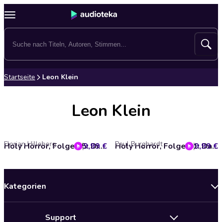
Startseite
Leon Klein
Leon Klein
Florian Hilleberg
Paul Burghardt
9,99 €
Holy Horror, Folge 35: Die schwarze Spinne
9,99 €
Holy Horror, Folge 41: Das Bildnis des Dorian Gray
Kategorien
Neuerscheinungen
Support