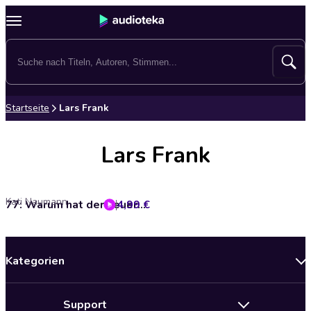
Startseite
Lars Frank
Lars Frank
Kati Naumann
4,99 €
77: Warum hat der Feuersalamander Kulleraugen?
Kategorien
Neuerscheinungen
Support