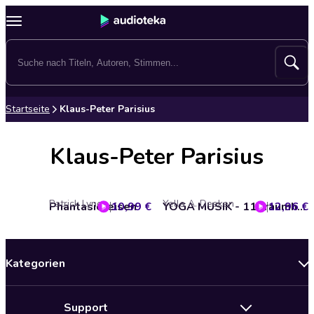
Startseite
Klaus-Peter Parisius
Klaus-Peter Parisius
Patrick Lynen
Yella A. Deeken
Phantasiereisen
10,99 €
12,96 €
YOGA MUSIK - 11 traumhafte Yoga-Klangwelten zur Entspannung von Körper, Geist und Seele
Kategorien
Neuerscheinungen
Support