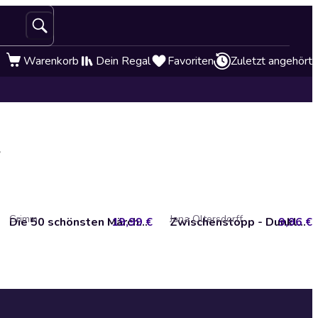
Warenkorb
Dein Regal
Favoriten
Zuletzt angehört
y
Grimm
Jana Oltersdorff
19,99 €
Die 50 schönsten Märchen der Brüder Grimm
9,96 €
Zwischenstopp - Dunkle Geschichten