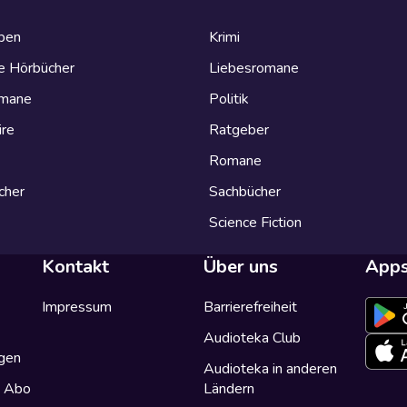
eben
Krimi
e Hörbücher
Liebesromane
omane
Politik
ire
Ratgeber
Romane
cher
Sachbücher
Science Fiction
Kontakt
Über uns
App
Impressum
Barrierefreiheit
Audioteka Club
gen
Audioteka in anderen
a Abo
Ländern