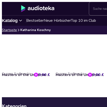
Bestseller
Neue Hörbücher
Top 10 im Club
Katalog
Startseite
Katharina Koschny
Gunnar Sadlowski
Gunnar Sadlowski
9,90 €
Masters of the Universe - Folge 06: Im Tal der Bestien
9,90 €
Masters of the Universe - Folge 01: Im Netz des Bösen
Kategorien