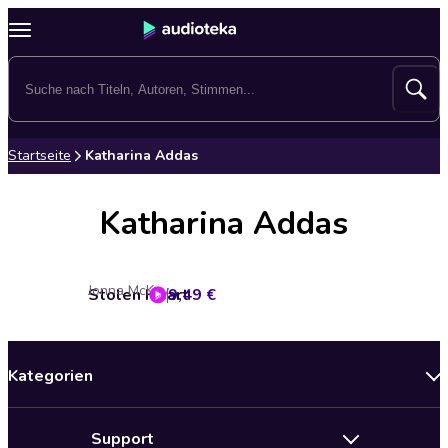
Startseite
Katharina Addas
Katharina Addas
Jonna McKay
Stolen Heart
9,49 €
Kategorien
Neuerscheinungen
Support