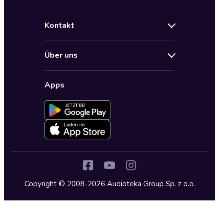
Angebote
Hilfe
Bestseller Audiobooks
Kontakt
Audioteka Nutzungsbedingungen
Bildung und Wissen
Impressum
AGB für Audioteka Abo
Biografien
Über uns
Audioteka Club Nutzungsbedingungen
by Audioteka
Barrierefreiheit
Datenschutzbestimmungen
Fantasy
Apps
Audioteka Club
Datenschutzeinstellungen
Freizeit und Leben
Audioteka in anderen Ländern
Fremdsprachige Hörbücher
Historische Romane
Humor und Satire
Jugend
Copyright © 2008-2026 Audioteka Group Sp. z o.o.
Kinder – Hörbücher
Klassiker
Krimi