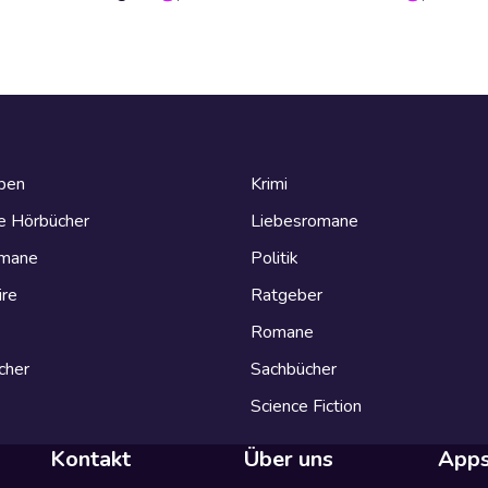
eben
Krimi
e Hörbücher
Liebesromane
omane
Politik
ire
Ratgeber
Romane
cher
Sachbücher
Science Fiction
Kontakt
Über uns
App