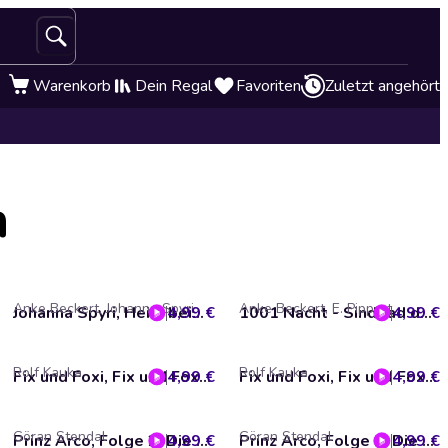
Warenkorb
Dein Regal
Favoriten
Zuletzt angehört
n
Anke Beckert, Johanna Spyri
Anke Beckert, E. Pippert
4,99 €
Johanna Spyri, Heidi beim Großvater auf der Alm (ungekürzt)
4,99 €
1001 Nacht - Sindbad der Seefahrer 2. Teil
Rolf Kauka
Rolf Kauka
4,99 €
Fix und Foxi, Fix und Foxi und ihre Abenteuer, Folge 6
4,99 €
Fix und Foxi, Fix und Foxi und ihre Abenteuer, Folge 5
Göran Stendal
Göran Stendal
4,99 €
Prinz Arco, Folge 2: Die Entführung / Die Belagerung
4,99 €
Prinz Arco, Folge 1: Die Wegelagerer / Das Turnier