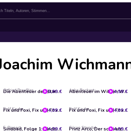
Joachim Wichman
Otfried Preußler
Anke Beckert
5,99 €
Die Abenteuer des starken Wanja
4,99 €
Abenteuer im Wilden Westen, Folge 4: Überfall auf die Montana-Ranch (ungekürzt)
Rolf Kauka
Rolf Kauka
4,99 €
Fix und Foxi, Fix und Foxi und ihre Abenteuer, Folge 2
4,99 €
Fix und Foxi, Fix und Foxi im Hundehotel/Lupo's glückliche Reise
E. Pippert
Göran Stendal
4,99 €
Sindbad, Folge 1: Sindbad der Seefahrer
4,99 €
Prinz Arco, Der schwarze Ritter