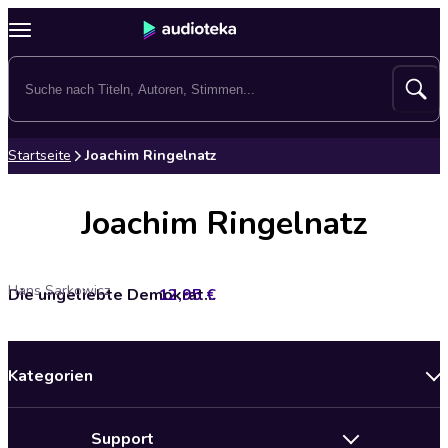
Startseite
Joachim Ringelnatz
Joachim Ringelnatz
Hans Sarkowicz
12,95 €
Die ungeliebte Demokratie: Die Weimarer Republik zwischen rechts und links
Kategorien
Neuerscheinungen
Support