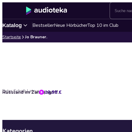
Bestseller
Neue Hörbücher
Top 10 im Club
Katalog
Startseite
Jo Brauner.
Peter Scholl-Latour
10,99 €
Russland im Zangengriff (Putins Imperium zwischen Nato, China und Islam)
Kategorien