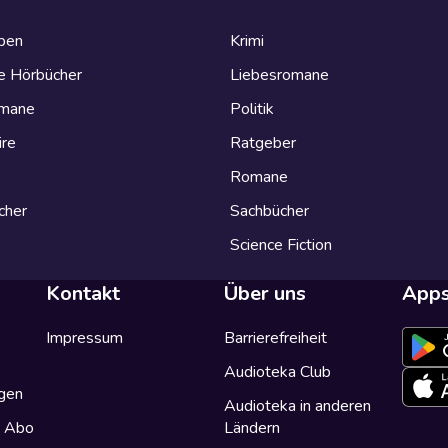
eben
Krimi
e Hörbücher
Liebesromane
omane
Politik
ire
Ratgeber
Romane
cher
Sachbücher
Science Fiction
Kontakt
Über uns
App
Impressum
Barrierefreiheit
Audioteka Club
gen
Audioteka in anderen
a Abo
Ländern