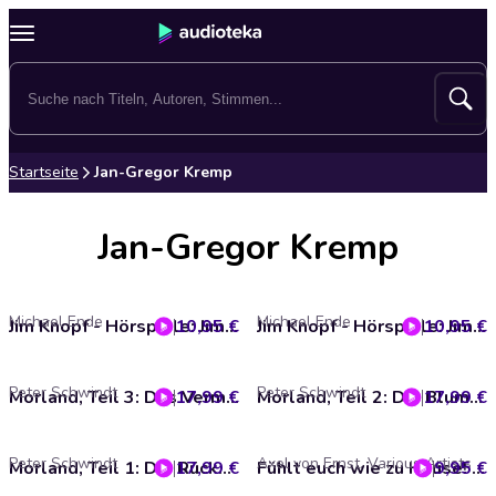
Startseite
Jan-Gregor Kremp
Jan-Gregor Kremp
Michael Ende
Michael Ende
10,95 €
Jim Knopf - Hörspiele: Jim Knopf und Lukas der Lokomotivführer - Das Hörspiel
10,95 €
Jim Knopf - Hörspiele: Jim Knopf und die Wilde 13 - Das Hörspiel
Peter Schwindt
Peter Schwindt
17,99 €
Morland, Teil 3: Das Vermächtnis der Magier
17,99 €
Morland, Teil 2: Die Blume des Bösen
Peter Schwindt
Axel von Ernst, Various Artists
17,99 €
Morland, Teil 1: Die Rückkehr der Eskatay
9,95 €
Fühlt euch wie zu Hause! - lit.COLOGNE live (ungekürzt)