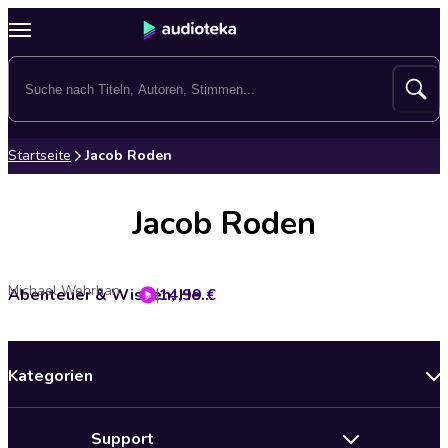
Startseite
Jacob Roden
Jacob Roden
Michael Wehrhan
14,99 €
Abenteuer & Wissen, Heinrich Schliemann - Auf den Spuren Trojas
Kategorien
Neuerscheinungen
Support