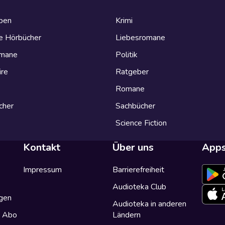
eben
Krimi
e Hörbücher
Liebesromane
omane
Politik
ire
Ratgeber
Romane
cher
Sachbücher
Science Fiction
Kontakt
Über uns
App
Impressum
Barrierefreiheit
Audioteka Club
gen
Audioteka in anderen
a Abo
Ländern