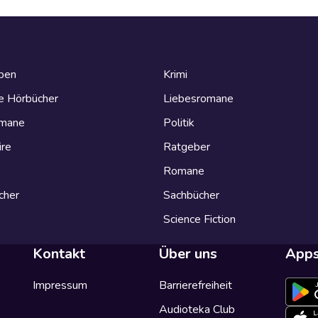
eben
Krimi
e Hörbücher
Liebesromane
omane
Politik
ire
Ratgeber
Romane
cher
Sachbücher
Science Fiction
Kontakt
Über uns
App
Impressum
Barrierefreiheit
Audioteka Club