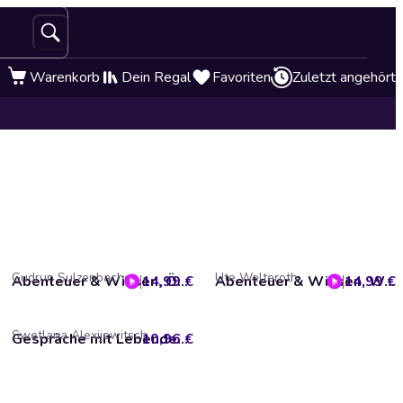
Warenkorb
Dein Regal
Favoriten
Zuletzt angehört
Gudrun Sulzenbacher
Ute Welteroth
14,99 €
Abenteuer & Wissen, Ötzi - Der Sensationsfund
14,99 €
Abenteuer & Wissen, Walt Disney - Zeichner unserer Träume
Swetlana Alexijewitsch
10,96 €
Gespräche mit Lebenden und Toten