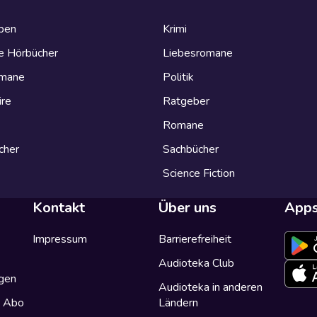
eben
Krimi
e Hörbücher
Liebesromane
omane
Politik
ire
Ratgeber
Romane
cher
Sachbücher
Science Fiction
Kontakt
Über uns
App
Impressum
Barrierefreiheit
Audioteka Club
gen
Audioteka in anderen
a Abo
Ländern