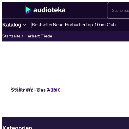
Bestseller
Neue Hörbücher
Top 10 im Club
Katalog
Startseite
Herbert Tiede
Wolfgang Menge
Stahlnetz - Das Alibi
7,00 €
Kategorien