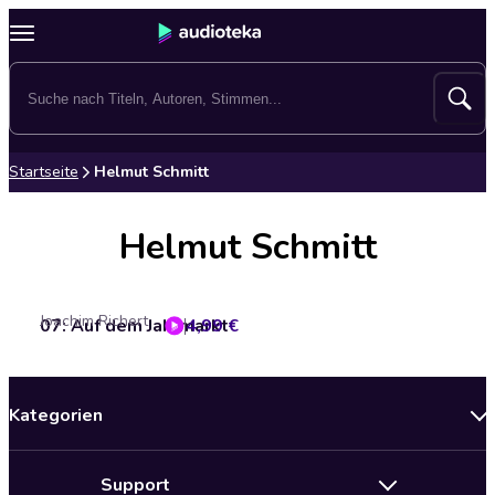
Startseite
Helmut Schmitt
Helmut Schmitt
Joachim Richert
07: Auf dem Jahrmarkt
4,99 €
Kategorien
Neuerscheinungen
Support