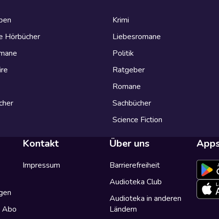
eben
Krimi
e Hörbücher
Liebesromane
omane
Politik
ire
Ratgeber
Romane
cher
Sachbücher
Science Fiction
Kontakt
Über uns
App
Impressum
Barrierefreiheit
Audioteka Club
gen
Audioteka in anderen
a Abo
Ländern