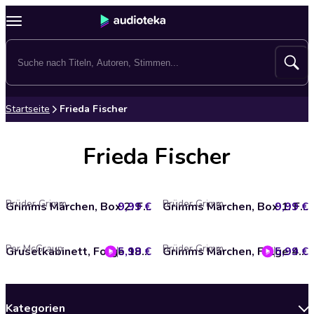
Startseite
Frieda Fischer
Frieda Fischer
Brüder Grimm
Brüder Grimm
9,99 €
Grimms Märchen, Box 2: Folgen 4, 5, 6
9,99 €
Grimms Märchen, Box 1: Folgen 1, 2, 3
Per McGraup
Brüder Grimm
5,99 €
Gruselkabinett, Folge 189: Heimlich
5,99 €
Grimms Märchen, Folge 4: Schneewittchen / Von dem Fischer und seiner Frau / Der Wolf und die sieben jungen Geißlein
Kategorien