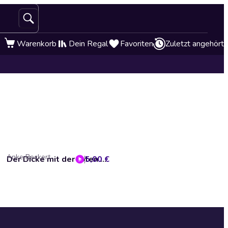
Warenkorb
Dein Regal
Favoriten
Zuletzt angehört
Anke Beckert
5,00 €
Der Dicke mit der roten Perücke (Tommy und seine Freunde 7)