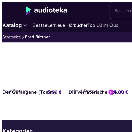
Bestseller
Neue Hörbücher
Top 10 im Club
Katalog
Startseite
Fred Büttner
Anke Beckert
Helmut Brennicke
5,00 €
Der Gefangene (Tommy und seine Freunde 6)
5,00 €
Die verräterische Spur / Die Wilddiebe (Tommy und seine Freunde 5)
Kategorien