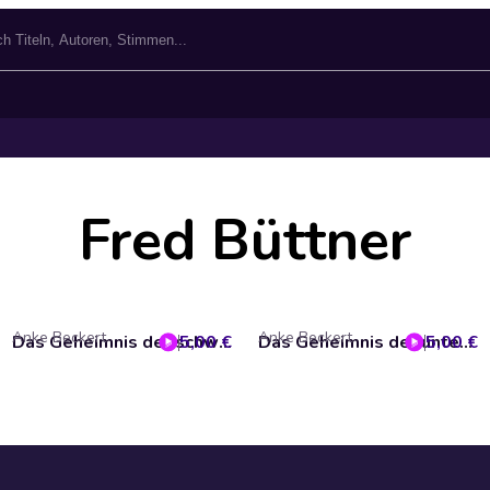
Fred Büttner
Anke Beckert
Anke Beckert
5,00 €
Das Geheimnis der schwarzen Karo Vier (Tommy und seine Freunde 10)
5,00 €
Das Geheimnis der unterirdischen Höhle (Tommy und seine Freunde 8)