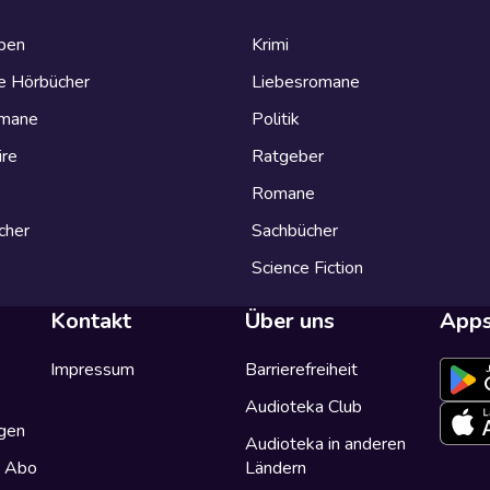
eben
Krimi
e Hörbücher
Liebesromane
omane
Politik
ire
Ratgeber
Romane
cher
Sachbücher
Science Fiction
Kontakt
Über uns
App
Impressum
Barrierefreiheit
Audioteka Club
gen
Audioteka in anderen
a Abo
Ländern