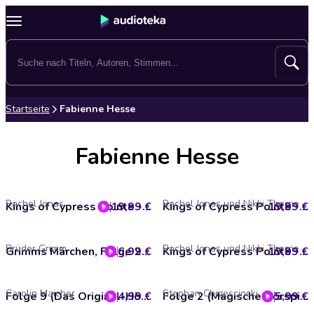
Startseite
Fabienne Hesse
Fabienne Hesse
Rachel Jonas
Rachel Jonas und Nikki Thorne
19,99 €
Kings of Cypress Pointe - Hidden Truth
19,99 €
Kings of Cypress Pointe - Chained Love - The Golden Boys, Teil 6 (Ungekürzt)
Brüder Grimm
Rachel Jonas und Nikki Thorne
6,99 €
Grimms Märchen, Folge 20: Die goldene Gans / Doktor Allwissend / Der Königssohn, der sich vor nichts fürchtet (ungekürzt)
19,99 €
Kings of Cypress Pointe - Tangled Lies - The Golden Boys, Teil 5 (Ungekürzt)
Carolin Maicher
Stephan Chrzescinski
4,99 €
Folge 9 (Das Original-Hörspiel zur TV-Serie)
5,99 €
Folge 2 (Magische Hörspiel-Abenteuer)