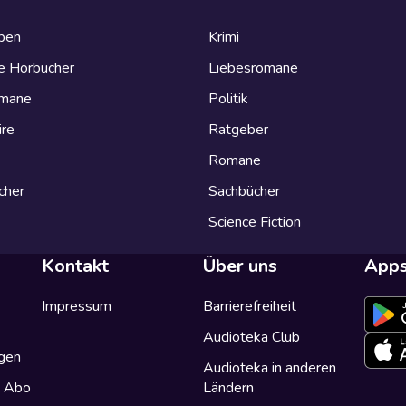
eben
Krimi
e Hörbücher
Liebesromane
omane
Politik
ire
Ratgeber
Romane
cher
Sachbücher
Science Fiction
Kontakt
Über uns
App
Impressum
Barrierefreiheit
Audioteka Club
gen
Audioteka in anderen
a Abo
Ländern