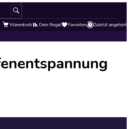
Warenkorb
Dein Regal
Favoriten
Zuletzt angehört
efenentspannung