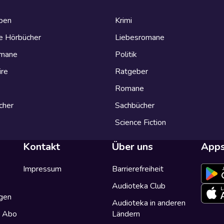
eben
Krimi
e Hörbücher
Liebesromane
omane
Politik
ire
Ratgeber
Romane
cher
Sachbücher
Science Fiction
Kontakt
Über uns
App
Impressum
Barrierefreiheit
Audioteka Club
gen
Audioteka in anderen
a Abo
Ländern