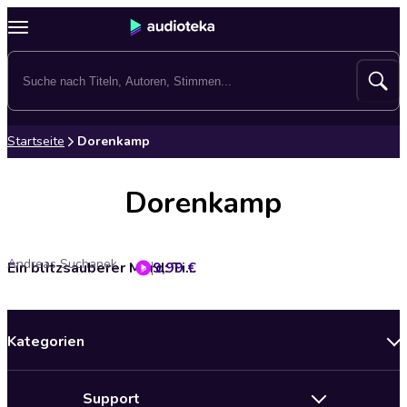
Startseite
Dorenkamp
Dorenkamp
Andreas Suchanek
9,99 €
Ein blitzsauberer Mord: Tilly Blich ermittelt (Ein Fall für Tilly Blich 1)
Kategorien
Neuerscheinungen
Support