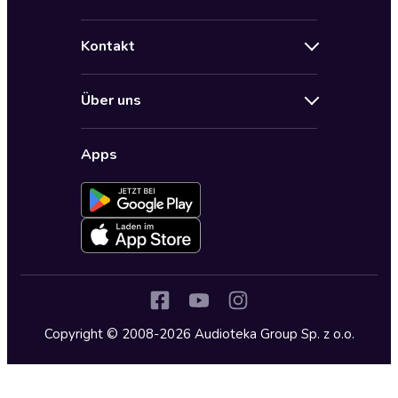
Angebote
Hilfe
Bestseller Audiobooks
Kontakt
Audioteka Nutzungsbedingungen
Bildung und Wissen
Impressum
AGB für Audioteka Abo
Biografien
Über uns
Audioteka Club Nutzungsbedingungen
by Audioteka
Barrierefreiheit
Datenschutzbestimmungen
Fantasy
Apps
Audioteka Club
Datenschutzeinstellungen
Freizeit und Leben
Audioteka in anderen Ländern
Fremdsprachige Hörbücher
Historische Romane
Humor und Satire
Jugend
Copyright © 2008-2026 Audioteka Group Sp. z o.o.
Kinder – Hörbücher
Klassiker
Krimi