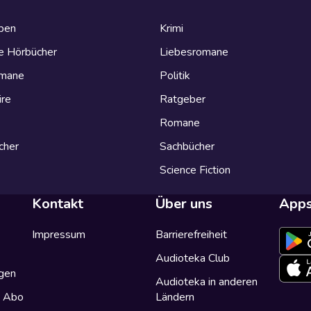
eben
Krimi
e Hörbücher
Liebesromane
omane
Politik
ire
Ratgeber
Romane
cher
Sachbücher
Science Fiction
Kontakt
Über uns
App
Impressum
Barrierefreiheit
Audioteka Club
gen
Audioteka in anderen
a Abo
Ländern