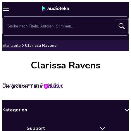
Startseite
Clarissa Ravens
Clarissa Ravens
Christoph Lehmann, Daniel Oliver Bachmann
5,99 €
Die größten Fälle des BND, Folge 21: Klon und Gloria
Kategorien
Neuerscheinungen
Support