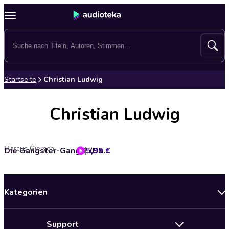
Startseite
Christian Ludwig
Christian Ludwig
Marcus Giersch
5,99 €
Die Gangster-Gang 2 (Das Original-Hörspiel zum Kinofilm)
Kategorien
Neuerscheinungen
Support