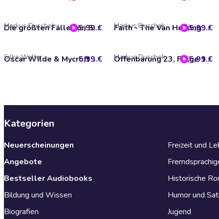
Markus Duschek
Markus Duschek
5,99 €
Die größten Fälle von Scotland Yard, Folge 61: Video Nasties
5,99 €
Faith - The Van Helsing Chronicles, Folge 70: Die Leichenfarm
Silke Walter
Markus Duschek
5,99 €
Oscar Wilde & Mycroft Holmes, Sonderermittler der Krone, Folge 41: Auf Bewährung
5,99 €
Offenbarung 23, Folge 100: Die letzte Offenbarung
Kategorien
Neuerscheinungen
Freizeit und L
Angebote
Fremdsprachig
Bestseller Audiobooks
Historische R
Bildung und Wissen
Humor und Sat
Biografien
Jugend