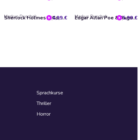
Markus Duschek
Markus Duschek
4,99 €
Sherlock Holmes & Co, Folge 76: Ein lebender Köder
5,99 €
Edgar Allan Poe & Auguste Dupin, Folge 21: Tod eines Feindes
Sprachkurse
Thriller
Horror