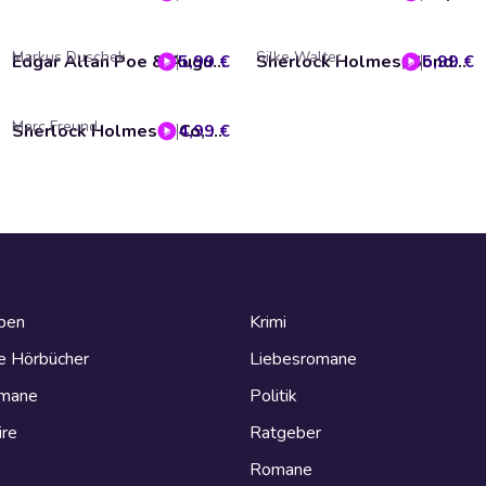
Markus Duschek
Silke Walter
5,99 €
Edgar Allan Poe & Auguste Dupin, Folge 22: Der Plan des Meisterdiebs
5,99 €
Sherlock Holmes, Sonderermittler der Krone, Folge 6: Das Geheimnis des Earls
Marc Freund
4,99 €
Sherlock Holmes & Co, Folge 71: Schwarze Seide
eben
Krimi
e Hörbücher
Liebesromane
omane
Politik
ire
Ratgeber
Romane