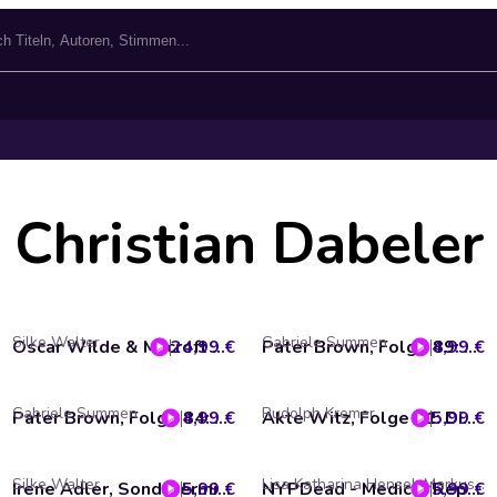
Christian Dabeler
Silke Walter
Gabriele Summen
24,99 €
Oscar Wilde & Mycroft Holmes, Sonderermittler der Krone: Ultimative Sammlung Volume 5 (ungekürzt)
4,99 €
Pater Brown, Folge 89: Die kalten Herzen (ungekürzt)
Gabriele Summen
Rudolph Kremer
4,99 €
Pater Brown, Folge 84: Tödliche Torte
5,99 €
Akte Witz, Folge 11: Die Insel des irren Doktors
Silke Walter
Lisa Katharina Hensel, Markus Topf
5,99 €
Irene Adler, Sonderermittlerin der Krone, Folge 17: Menschen der Erde
5,99 €
NYPDead - Medical Report, Folge 15: Eine Stadt ohne Verbrechen