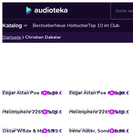
Bestseller
Neue Hörbücher
Top 10 im Club
Katalog
Startseite
Christian Dabeler
Markus Duschek
Markus Duschek
5,99 €
Edgar Allan Poe & Auguste Dupin, Folge 24: Draculas Urteil
5,99 €
Edgar Allan Poe & Auguste Dupin, Folge 23: Der falsche Saphir
Andreas Suchanek
Andreas Suchanek
5,99 €
Heliosphere 2265, Folge: Der letzte Schlüssel
5,99 €
Heliosphere 2265, Folge: Endspiel
Silke Walter
Silke Walter
5,99 €
Oscar Wilde & Mycroft Holmes, Sonderermittler der Krone, Folge 44: Dunkler Einfluss
5,99 €
Irene Adler, Sonderermittlerin der Krone, Folge 18: Tausend Gesichter