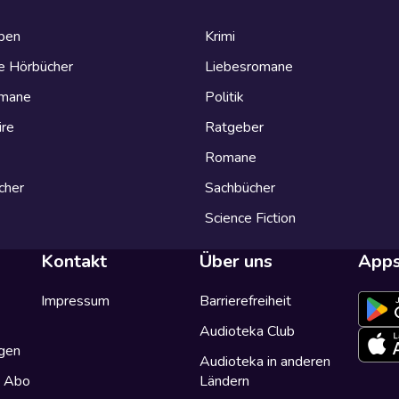
eben
Krimi
e Hörbücher
Liebesromane
omane
Politik
ire
Ratgeber
Romane
cher
Sachbücher
Science Fiction
Kontakt
Über uns
App
Impressum
Barrierefreiheit
Audioteka Club
gen
Audioteka in anderen
a Abo
Ländern