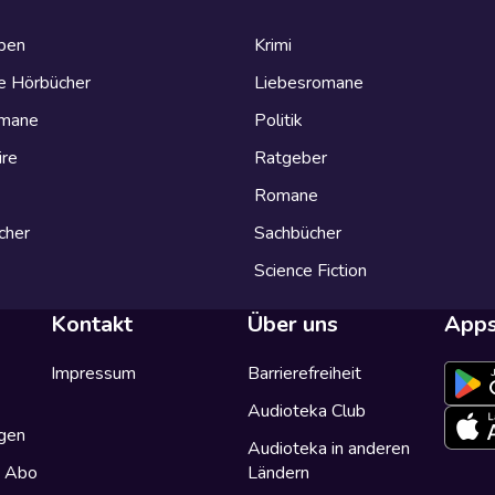
eben
Krimi
e Hörbücher
Liebesromane
omane
Politik
ire
Ratgeber
Romane
cher
Sachbücher
Science Fiction
Kontakt
Über uns
App
Impressum
Barrierefreiheit
Audioteka Club
gen
Audioteka in anderen
a Abo
Ländern