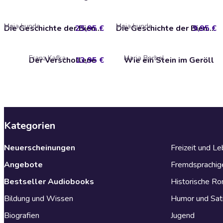
Maja Lunde
Maja Lunde
25,95 €
Die Geschichte der Bienen
9,95 €
Die Geschichte der Bienen
Franz Kafka
Maria Barbal
Der Verschollene
13,95 €
Wie ein Stein im Geröll
Kategorien
Neuerscheinungen
Freizeit und L
Angebote
Fremdsprachig
Bestseller Audiobooks
Historische R
Bildung und Wissen
Humor und Sat
Biografien
Jugend