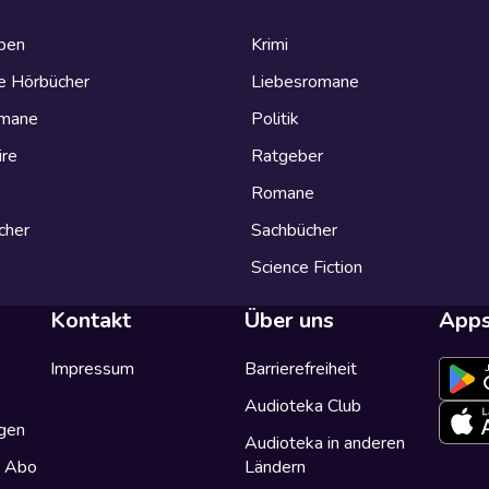
eben
Krimi
e Hörbücher
Liebesromane
omane
Politik
ire
Ratgeber
Romane
cher
Sachbücher
Science Fiction
Kontakt
Über uns
App
Impressum
Barrierefreiheit
Audioteka Club
gen
Audioteka in anderen
a Abo
Ländern