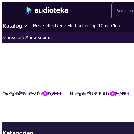
Bestseller
Neue Hörbücher
Top 10 im Club
Katalog
Startseite
Anna Knaifel
Annette Karmann, Christoph Lehmann
Christoph Lehmann
5,99 €
Die größten Fälle des BND, Folge 24: Eine letzte Wahrheit (ungekürzt)
5,99 €
Die größten Fälle des BND, Folge 17: Das Öl der Zukunft
Kategorien