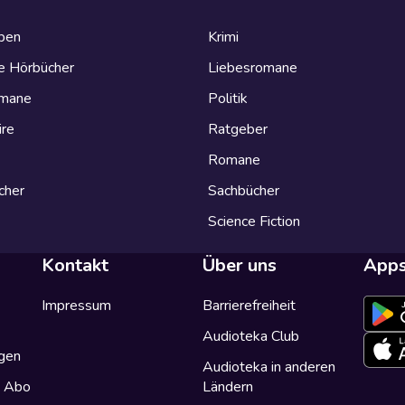
eben
Krimi
e Hörbücher
Liebesromane
omane
Politik
ire
Ratgeber
Romane
cher
Sachbücher
Science Fiction
Kontakt
Über uns
App
Impressum
Barrierefreiheit
Audioteka Club
gen
Audioteka in anderen
a Abo
Ländern