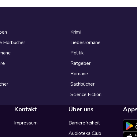
eben
Krimi
e Hörbücher
Liebesromane
omane
Politik
ire
Ratgeber
Romane
cher
Sachbücher
Science Fiction
Kontakt
Über uns
App
Impressum
Barrierefreiheit
Audioteka Club