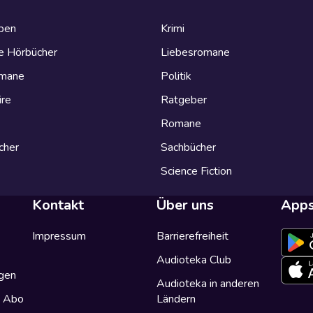
eben
Krimi
e Hörbücher
Liebesromane
omane
Politik
ire
Ratgeber
Romane
cher
Sachbücher
Science Fiction
Kontakt
Über uns
App
Impressum
Barrierefreiheit
Audioteka Club
gen
Audioteka in anderen
a Abo
Ländern