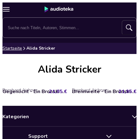
Startseite
Alida Stricker
Alida Stricker
Bernhard Aichner
Bernhard Aichner
21,95 €
Gegenlicht - Ein Bronski Krimi, Band 2 (Ungekürzt)
21,95 €
Brennweite - Ein Bronski Krimi, Band 3 (Ungekürzt)
Kategorien
Neuerscheinungen
Support