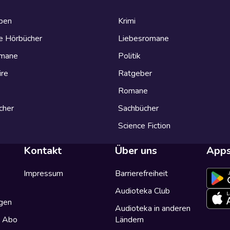
eben
Krimi
e Hörbücher
Liebesromane
omane
Politik
ire
Ratgeber
Romane
cher
Sachbücher
Science Fiction
Kontakt
Über uns
App
Impressum
Barrierefreiheit
Audioteka Club
gen
Audioteka in anderen
a Abo
Ländern