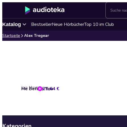
Bestseller
Neue Hörbücher
Top 10 im Club
Katalog
Startseite
Alex Tregear
Jojo Moyes
Me Before You
25,64 €
Kategorien