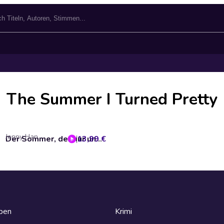
The Summer I Turned Pretty
Jenny Han
13,99 €
Der Sommer, der nur uns gehörte
eben
Krimi