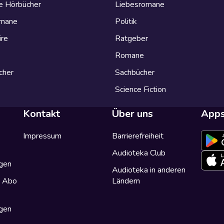
e Hörbücher
Liebesromane
omane
Politik
ire
Ratgeber
Romane
cher
Sachbücher
Science Fiction
Kontakt
Über uns
App
Impressum
Barrierefreiheit
Audioteka Club
gen
Audioteka in anderen
a Abo
Ländern
gen