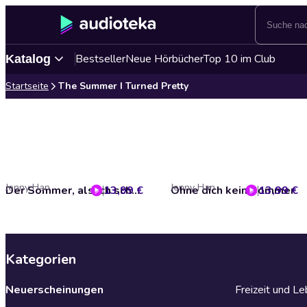
Bestseller
Neue Hörbücher
Top 10 im Club
Katalog
Startseite
The Summer I Turned Pretty
Jenny Han
Jenny Han
13,99 €
Der Sommer, als ich schön wurde
Ohne dich kein Sommer
13,99 €
Kategorien
Neuerscheinungen
Freizeit und L